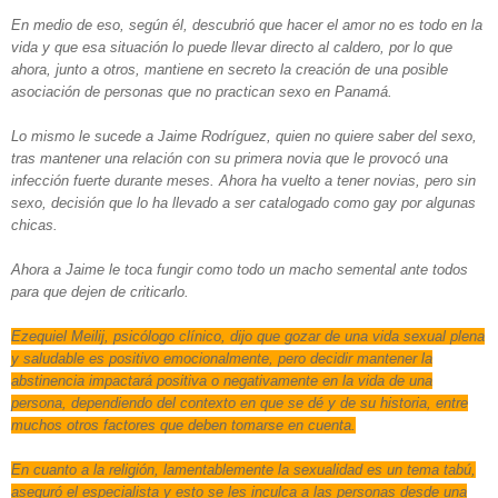
En medio de eso, según él, descubrió que hacer el amor no es todo en la
vida y que esa situación lo puede llevar directo al caldero, por lo que
ahora, junto a otros, mantiene en secreto la creación de una posible
asociación de personas que no practican sexo en Panamá.
Lo mismo le sucede a Jaime Rodríguez, quien no quiere saber del sexo,
tras mantener una relación con su primera novia que le provocó una
infección fuerte durante meses. Ahora ha vuelto a tener novias, pero sin
sexo, decisión que lo ha llevado a ser catalogado como gay por algunas
chicas.
Ahora a Jaime le toca fungir como todo un macho semental ante todos
para que dejen de criticarlo.
Ezequiel Meilij, psicólogo clínico, dijo que gozar de una vida sexual plena
y saludable es positivo emocionalmente, pero decidir mantener la
abstinencia impactará positiva o negativamente en la vida de una
persona, dependiendo del contexto en que se dé y de su historia, entre
muchos otros factores que deben tomarse en cuenta.
En cuanto a la religión, lamentablemente la sexualidad es un tema tabú,
aseguró el especialista y esto se les inculca a las personas desde una