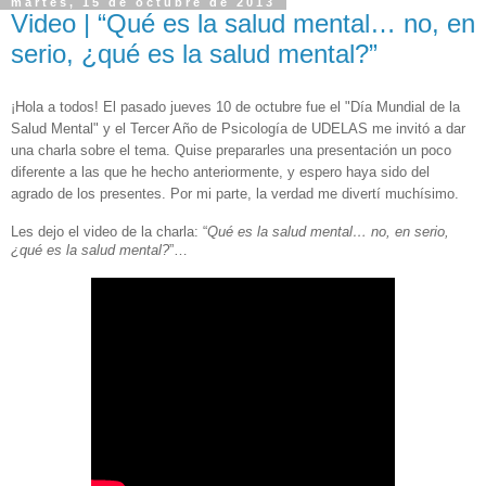
martes, 15 de octubre de 2013
Video | “Qué es la salud mental… no, en
serio, ¿qué es la salud mental?”
¡Hola a todos! El pasado jueves 10 de octubre fue el "Día Mundial de la
Salud Mental" y el Tercer Año de Psicología de UDELAS me invitó a dar
una charla sobre el tema. Quise prepararles una presentación un poco
diferente a las que he hecho anteriormente, y espero haya sido del
agrado de los presentes. Por mi parte, la verdad me divertí muchísimo.
Les dejo el video de la charla: “
Qué es la salud mental… no, en serio,
¿qué es la salud mental?
”…