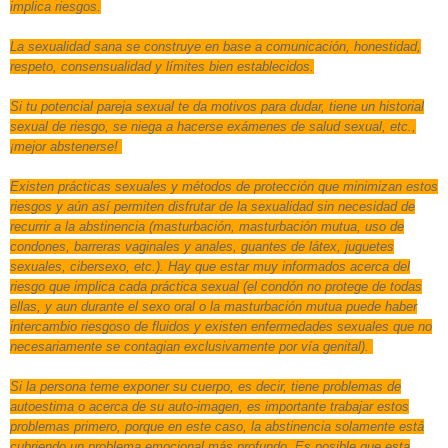
implica riesgos.
La sexualidad sana se construye en base a comunicación, honestidad,
respeto, consensualidad y límites bien establecidos.
Si tu potencial pareja sexual te da motivos para dudar, tiene un historial
sexual de riesgo, se niega a hacerse exámenes de salud sexual, etc.,
¡mejor abstenerse!
Existen prácticas sexuales y métodos de protección que minimizan estos
riesgos y aún así permiten disfrutar de la sexualidad sin necesidad de
recurrir a la abstinencia (masturbación, masturbación mutua, uso de
condones, barreras vaginales y anales, guantes de látex, juguetes
sexuales, cibersexo, etc.). Hay que estar muy informados acerca del
riesgo que implica cada práctica sexual (el condón no protege de todas
ellas, y aun durante el sexo oral o la masturbación mutua puede haber
intercambio riesgoso de fluidos y existen enfermedades sexuales que no
necesariamente se contagian exclusivamente por vía genital).
Si la persona teme exponer su cuerpo, es decir, tiene problemas de
autoestima o acerca de su auto-imagen, es importante trabajar estos
problemas primero, porque en este caso, la abstinencia solamente está
cubriendo un problema emocional más profundo. Es posible que esta