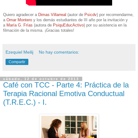
Quiero agradecer a
Dimas Villarreal
(autor de
Psicdv
) por recomendarme,
a
Omar Montero
y los demás estudiantes de III año por la invitación y
a
María G. Frías
(autora de
PsiquEducActivo
) por su asistencia en la
filmación de la misma. ¡Gracias totales!
Ezequiel Meilij
No hay comentarios:
Compartir
sábado, 12 de octubre de 2013
Café con TCC - Parte 4: Práctica de la
Terapia Racional Emotiva Conductual
(T.R.E.C.) - I.