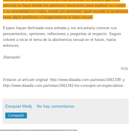
persona no haya tenido los permisos necesarios para explorar su cuerpo
y su sexualidad sin culpa, miedo y/o ansiedad, Igual sucede si la persona
tiene algún problema o inseguridad en el área sexual.
Espero hayan disfrutado esta entrada y me encantaría conocer sus
pensamientos, opiniones, reflexiones y preguntas al respecto. Seguro
volveré a tocar el tema de la abstinencia sexual en el futuro, hasta
entonces,
¡Namaste!
Izzy
Enlaces al artículo original: http://www.diaadia.com.pa/notas/1661338- y
http://www.diaadia.com.pa/notas/1661341-los-consejos-un-especialista-
Ezequiel Meilij
No hay comentarios:
Compartir