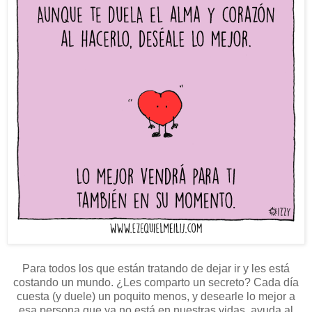
Para todos los que están tratando de dejar ir y les está
costando un mundo. ¿Les comparto un secreto? Cada día
cuesta (y duele) un poquito menos, y desearle lo mejor a
esa persona que ya no está en nuestras vidas, ayuda al