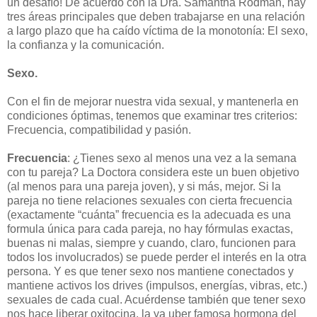
un desafío! De acuerdo con la Dra. Samantha Rodman, hay
tres áreas principales que deben trabajarse en una relación
a largo plazo que ha caído víctima de la monotonía: El sexo,
la confianza y la comunicación.
Sexo.
Con el fin de mejorar nuestra vida sexual, y mantenerla en
condiciones óptimas, tenemos que examinar tres criterios:
Frecuencia, compatibilidad y pasión.
Frecuencia
: ¿Tienes sexo al menos una vez a la semana
con tu pareja? La Doctora considera este un buen objetivo
(al menos para una pareja joven), y si más, mejor. Si la
pareja no tiene relaciones sexuales con cierta frecuencia
(exactamente “cuánta” frecuencia es la adecuada es una
formula única para cada pareja, no hay fórmulas exactas,
buenas ni malas, siempre y cuando, claro, funcionen para
todos los involucrados) se puede perder el interés en la otra
persona. Y es que tener sexo nos mantiene conectados y
mantiene activos los drives (impulsos, energías, vibras, etc.)
sexuales de cada cual. Acuérdense también que tener sexo
nos hace liberar oxitocina, la ya uber famosa hormona del