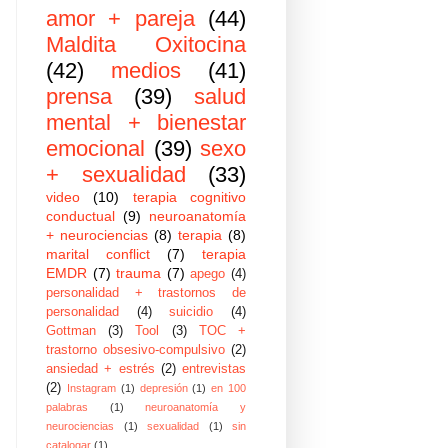
amor + pareja
(44)
Maldita Oxitocina
(42)
medios
(41)
prensa
(39)
salud
mental + bienestar
emocional
(39)
sexo
+ sexualidad
(33)
video
(10)
terapia cognitivo
conductual
(9)
neuroanatomía
+ neurociencias
(8)
terapia
(8)
marital conflict
(7)
terapia
EMDR
(7)
trauma
(7)
apego
(4)
personalidad + trastornos de
personalidad
(4)
suicidio
(4)
Gottman
(3)
Tool
(3)
TOC +
trastorno obsesivo-compulsivo
(2)
ansiedad + estrés
(2)
entrevistas
(2)
Instagram
(1)
depresión
(1)
en 100
palabras
(1)
neuroanatomía y
neurociencias
(1)
sexualidad
(1)
sin
catalogar
(1)