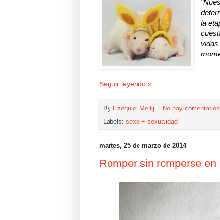
"Nues
deter
la et
cuest
vidas
momen
Seguir leyendo »
By
Ezequiel Meilij
No hay comentario
Labels:
sexo + sexualidad
martes, 25 de marzo de 2014
Romper sin romperse en e