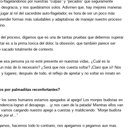
o-flagelándonos por nuestras “culpas” y “pecados” que seguramente
n desgracia, y nos quedáramos solos. Adivinen que, hay mejores maneras
ugar al rol del sacerdote auto-flagelador, es hora de ser un poco más
prender formas más saludables y adaptativas de manejar nuestro proceso
ino.
te del proceso, digamos que es una de tantas pruebas que debemos superar
tar es a la prima toxica del dolor, la obsesión, que también parece ser
o sacado totalmente de contexto.
e esa persona ya no esté presente en nuestras vidas, ¿Cuál es la
aun más de lo necesario? ¿Será que nos cuesta soltar? ¡Claro que sí! Nos
y lugares; después de todo, el reflejo de apretar y no soltar es innato en
os por palmaditas reconfortantes?
, ¡y los seres humanos estamos apegados al apego! Los monjes budistas en
ndencia logran el desapego… ¡y nos caen de la patada! Mientras ellos van
s vamos cargando nuestro apego a cuestas y maldiciendo: “
Monje budista
go por el…
”
arnos, hacemos todo lo contrario, nos apegamos o pegamos aun mas.