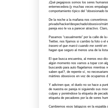
¡Qué pegajosos somos los seres humanos! 
enternecedora (y muchas veces empalagos
comportamiento típico del “obsesionado bor
De la noche a la mañana nos convertimos
privado/hacker/despechado/obsesivo/mártir
pareja eso le va a parecer atractivo. Clar
Pasamos “casualmente” por la calle de la 
Twitter, nos fijamos si cambio la foto o 
trasero el que marcó cuando me senté en el
hagan que seguro al menos una de la lista 
El que busca encuentra, al menos eso dicen
algún momento nos vamos a topar con algo
buscando para auto flagelarnos mientras 
saben qué?, de repente sí, no necesariame
mártires obsesivos en vez de ocuparno
Y adivinen que, el duelo no se hace a pun
de nuestra ex pareja ni siguiendo sus mo
culpas y poniéndose la etiqueta de pecad
etiqueta de pecadores por la de seres hu
Cambiemos esos latigazos en la espalda qu