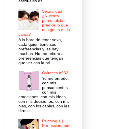
asexuales es...
Sexualidad |
¿Nuestra
personalidad
predice lo que
nos gusta en la
cama?
A la hora de tener sexo,
cada quien tiene sus
preferencias y las hay
muchas. No me refiero a
preferencias que tengan
que ver con la ori...
Oxitocita #032
Yo me enredo,
con mis
pensamientos,
con mis
emociones, con mis ideas,
con mis decisiones, con mis
pies, con los cables, con las
direcci...
Psicología |
Perfeccionando