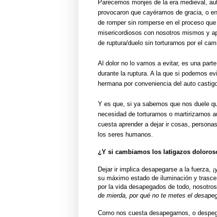
Parecemos monjes de la era medieval, aut
provocaron que cayéramos de gracia, o e
de romper sin romperse en el proceso que j
misericordiosos con nosotros mismos y a
de ruptura/duelo sin torturarnos por el cam
Al dolor no lo vamos a evitar, es una par
durante la ruptura. A la que si podemos evi
hermana por conveniencia del auto castig
Y es que, si ya sabemos que nos duele qu
necesidad de torturarnos o martirizarnos 
cuesta aprender a dejar ir cosas, personas 
los seres humanos.
¿Y si cambiamos los latigazos doloros
Dejar ir implica desapegarse a la fuerza
su máximo estado de iluminación y trasce
por la vida desapegados de todo, nosotro
de mierda, por qué no te metes el desape
Como nos cuesta desapegarnos, o despeg