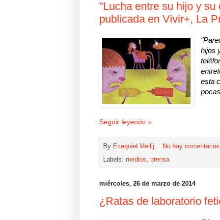
"Lucha entre su hijo y su 
publicada en Vivir+, La P
"Pare
hijos 
teléfo
entre
esta 
pocas 
Seguir leyendo »
By
Ezequiel Meilij
No hay comentario
Labels:
medios
,
prensa
miércoles, 26 de marzo de 2014
¿Ratas de laboratorio fet