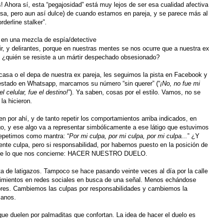
Ahora sí, esta “pegajosidad” está muy lejos de ser esa cualidad afectiva
a, pero aun así dulce) de cuando estamos en pareja, y se parece más al
derline stalker”.
 en una mezcla de espía/detective
, y delirantes, porque en nuestras mentes se nos ocurre que a nuestra ex
o, ¿quién se resiste a un mártir despechado obsesionado?
casa o el depa de nuestra ex pareja, les seguimos la pista en Facebook y
el estado en Whatsapp, marcamos su número “sin querer” (“
¡No, no fue mi
 celular, fue el destino!
”). Ya saben, cosas por el estilo. Vamos, no se
la hicieron.
 por ahí, y de tanto repetir los comportamientos arriba indicados, en
, y ese algo va a representar simbólicamente a ese látigo que estuvimos
repetimos como mantra: “
Por mi culpa, por mi culpa, por mi culpa...
” ¿Y
nte culpa, pero si responsabilidad, por habernos puesto en la posición de
s de lo que nos concierne: HACER NUESTRO DUELO.
ta de latigazos. Tampoco se hace pasando veinte veces al día por la calle
vimientos en redes sociales en busca de una señal. Menos echándose
ores. Cambiemos las culpas por responsabilidades y cambiemos la
manos.
e duelen por palmaditas que confortan. La idea de hacer el duelo es