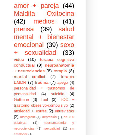
amor + pareja
(44)
Maldita Oxitocina
(42)
medios
(41)
prensa
(39)
salud
mental + bienestar
emocional
(39)
sexo
+ sexualidad
(33)
video
(10)
terapia cognitivo
conductual
(9)
neuroanatomía
+ neurociencias
(8)
terapia
(8)
marital conflict
(7)
terapia
EMDR
(7)
trauma
(7)
apego
(4)
personalidad + trastornos de
personalidad
(4)
suicidio
(4)
Gottman
(3)
Tool
(3)
TOC +
trastorno obsesivo-compulsivo
(2)
ansiedad + estrés
(2)
entrevistas
(2)
Instagram
(1)
depresión
(1)
en 100
palabras
(1)
neuroanatomía y
neurociencias
(1)
sexualidad
(1)
sin
catalogar
(1)