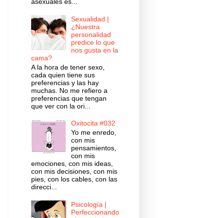
asexuales es...
Sexualidad |
¿Nuestra
personalidad
predice lo que
nos gusta en la
cama?
A la hora de tener sexo,
cada quien tiene sus
preferencias y las hay
muchas. No me refiero a
preferencias que tengan
que ver con la ori...
Oxitocita #032
Yo me enredo,
con mis
pensamientos,
con mis
emociones, con mis ideas,
con mis decisiones, con mis
pies, con los cables, con las
direcci...
Psicología |
Perfeccionando