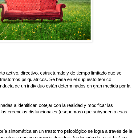
to activo, directivo, estructurado y de tiempo limitado que se
s trastornos psiquiátricos. Se basa en el supuesto teórico
onducta de un individuo están determinados en gran medida por la
das a identificar, cotejar con la realidad y modificar las
y las creencias disfuncionales (esquemas) que subyacen a esas
joría sintomática en un trastorno psicológico se logra a través de la
ionales y que una mejoría duradera (reducción de recaídas) se