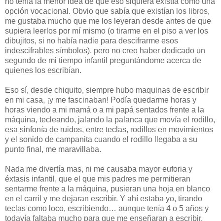
no tenía la menor idea de que eso siquiera existía como una
opción vocacional. Obvio que sabía que existían los libros,
me gustaba mucho que me los leyeran desde antes de que
supiera leerlos por mí mismo (o tirarme en el piso a ver los
dibujitos, si no había nadie para descifrarme esos
indescifrables símbolos), pero no creo haber dedicado un
segundo de mi tiempo infantil preguntándome acerca de
quienes los escribían.
Eso sí, desde chiquito, siempre hubo maquinas de escribir
en mi casa, ¡y me fascinaban! Podía quedarme horas y
horas viendo a mi mamá o a mi papá sentados frente a la
máquina, tecleando, jalando la palanca que movía el rodillo,
esa sinfonía de ruidos, entre teclas, rodillos en movimientos
y el sonido de campanita cuando el rodillo llegaba a su
punto final, me maravillaba.
Nada me divertía mas, ni me causaba mayor euforia y
éxtasis infantil, que el que mis padres me permitieran
sentarme frente a la máquina, pusieran una hoja en blanco
en el carril y me dejaran escribir. Y ahí estaba yo, tirando
teclas como loco, escribiendo… aunque tenía 4 o 5 años y
todavía faltaba mucho para que me enseñaran a escribir.