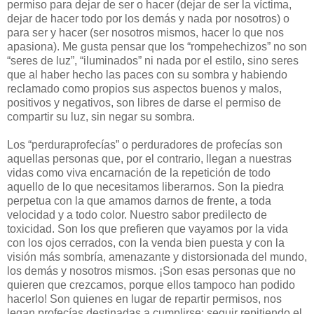
permiso para dejar de ser o hacer (dejar de ser la víctima,
dejar de hacer todo por los demás y nada por nosotros) o
para ser y hacer (ser nosotros mismos, hacer lo que nos
apasiona). Me gusta pensar que los “rompehechizos” no son
“seres de luz”, “iluminados” ni nada por el estilo, sino seres
que al haber hecho las paces con su sombra y habiendo
reclamado como propios sus aspectos buenos y malos,
positivos y negativos, son libres de darse el permiso de
compartir su luz, sin negar su sombra.
Los “perduraprofecías” o perduradores de profecías son
aquellas personas que, por el contrario, llegan a nuestras
vidas como viva encarnación de la repetición de todo
aquello de lo que necesitamos liberarnos. Son la piedra
perpetua con la que amamos darnos de frente, a toda
velocidad y a todo color. Nuestro sabor predilecto de
toxicidad. Son los que prefieren que vayamos por la vida
con los ojos cerrados, con la venda bien puesta y con la
visión más sombría, amenazante y distorsionada del mundo,
los demás y nosotros mismos. ¡Son esas personas que no
quieren que crezcamos, porque ellos tampoco han podido
hacerlo! Son quienes en lugar de repartir permisos, nos
legan profecías destinadas a cumplirse: seguir repitiendo el