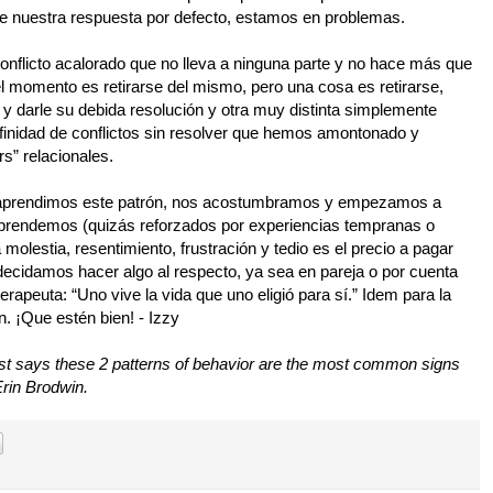
e nuestra respuesta por defecto, estamos en problemas.
nflicto acalorado que no lleva a ninguna parte y no hace más que
l momento es retirarse del mismo, pero una cosa es retirarse,
a y darle su debida resolución y otra muy distinta simplemente
nfinidad de conflictos sin resolver que hemos amontonado y
s” relacionales.
os aprendimos este patrón, nos acostumbramos y empezamos a
. Aprendemos (quizás reforzados por experiencias tempranas o
molestia, resentimiento, frustración y tedio es el precio a pagar
 decidamos hacer algo al respecto, ya sea en pareja o por cuenta
terapeuta: “Uno vive la vida que uno eligió para sí.” Idem para la
en.
¡Que estén bien! - Izzy
st says these 2 patterns of behavior are the most common signs
Erin Brodwin.