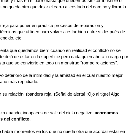
o más y más en el barro hasta que quedemos sin combustible o
 queda otra que dejar el carro al costado del camino y llorar la
pareja para poner en práctica procesos de reparación y
 técnicas que utilicen para volver a estar bien entre si después de
tendido, etc.
uenta que quedamos bien” cuando en realidad el conflicto no se
e dejó de estar en la superficie pero cada quien ahora lo carga por
a que se convierte en todo un monstruo “rompe relaciones”.
o deterioro de la intimidad y la amistad en el cual nuestro mejor
ario más repudiado.
 su relación, ¡bandera roja!
¡Señal de alerta! ¡Ojo al tigre! Algo
a cuando, incapaces de salir del ciclo negativo,
acordamos
 del conflicto.
e habrá momentos en los que no queda otra que acordar estar en