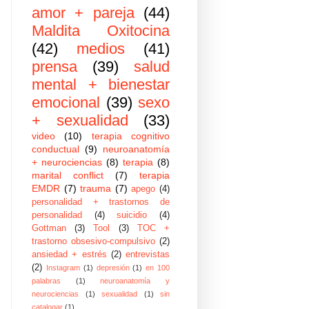
amor + pareja
(44)
Maldita Oxitocina
(42)
medios
(41)
prensa
(39)
salud
mental + bienestar
emocional
(39)
sexo
+ sexualidad
(33)
video
(10)
terapia cognitivo
conductual
(9)
neuroanatomía
+ neurociencias
(8)
terapia
(8)
marital conflict
(7)
terapia
EMDR
(7)
trauma
(7)
apego
(4)
personalidad + trastornos de
personalidad
(4)
suicidio
(4)
Gottman
(3)
Tool
(3)
TOC +
trastorno obsesivo-compulsivo
(2)
ansiedad + estrés
(2)
entrevistas
(2)
Instagram
(1)
depresión
(1)
en 100
palabras
(1)
neuroanatomía y
neurociencias
(1)
sexualidad
(1)
sin
catalogar
(1)