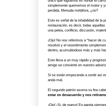
único que logramos es hundir el carr
simplemente quememos el motor y ya no
perdida.
Menuda metáfora, ¿no?
Esto es señal de la inhabilidad de la 
restauración, es decir, todas aquellas
una pelea, conflicto, discusión, malen
¡Ojo! No nos referimos a “hacer de c
resolvió y el resentimiento simplement
dentro, acumulándose más y más hast
Esto lleva a un muy rápido y progresiv
amigo se convierte en nuestro advers
Si se están empezando a sentir así en
anda mal.
El segundo patrón asoma su fea cabez
estar en desacuerdo y nos retiramos
¡Ojo! ¡Si, de nuevo!
En pareja siempr