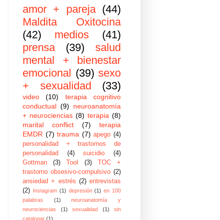
amor + pareja
(44)
Maldita Oxitocina
(42)
medios
(41)
prensa
(39)
salud
mental + bienestar
emocional
(39)
sexo
+ sexualidad
(33)
video
(10)
terapia cognitivo
conductual
(9)
neuroanatomía
+ neurociencias
(8)
terapia
(8)
marital conflict
(7)
terapia
EMDR
(7)
trauma
(7)
apego
(4)
personalidad + trastornos de
personalidad
(4)
suicidio
(4)
Gottman
(3)
Tool
(3)
TOC +
trastorno obsesivo-compulsivo
(2)
ansiedad + estrés
(2)
entrevistas
(2)
Instagram
(1)
depresión
(1)
en 100
palabras
(1)
neuroanatomía y
neurociencias
(1)
sexualidad
(1)
sin
catalogar
(1)