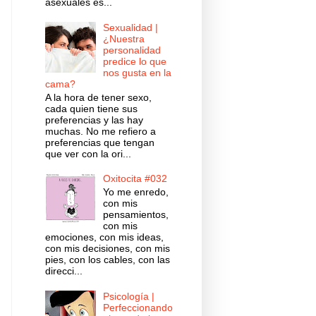
asexuales es...
Sexualidad |
¿Nuestra
personalidad
predice lo que
nos gusta en la
cama?
A la hora de tener sexo,
cada quien tiene sus
preferencias y las hay
muchas. No me refiero a
preferencias que tengan
que ver con la ori...
Oxitocita #032
Yo me enredo,
con mis
pensamientos,
con mis
emociones, con mis ideas,
con mis decisiones, con mis
pies, con los cables, con las
direcci...
Psicología |
Perfeccionando