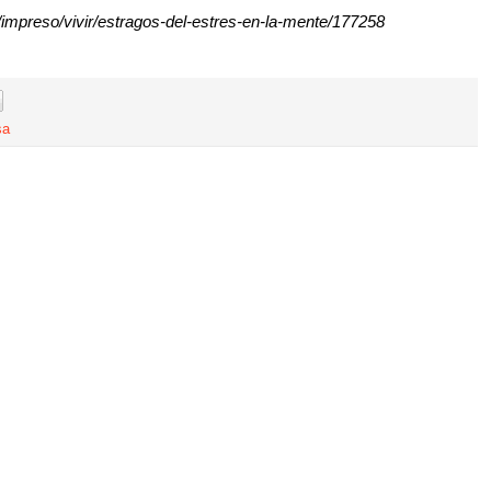
impreso/vivir/estragos-del-estres-en-la-mente/177258
sa