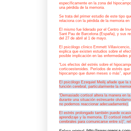
específicamente en la zona del hipocampo. 
una pérdida de la memoria.
Se trata del primer estudio de este tipo q
relaciona con la pérdida de la memoria en 
El mismo fue liderado por el Centro de I
Sant Pau de Barcelona (España), y sus re
del 27 de abril al 1 de mayo.
El psicólogo clínico Emmett Villavicencio,
explica que existen estudios sobre el efec
posible implicación en las enfermedades ps
“Los efectos del estrés sobre el hipocamp
corticoesteroides. Períodos de estrés que
hipocampo que duren meses o más”, apun
El psicólogo Ezequiel Meilij añade que la
función cerebral, particularmente la memor
“Demasiado cortisol altera la manera en la
durante una situación estresante olvidam
no podemos reaccionar adecuadamente).
El estrés prolongado también puede ocasio
aprendizaje y la memoria. El cortisol inter
cerebrales para comunicarse entre sí)”, rel
http://www.prensa.com/
Enlace original: