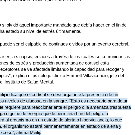
o si olvidó aquel importante mandado que debía hacer en el fin de
a estado su nivel de estrés últimamente.
 puede ser el culpable de continuos olvidos por un evento cerebral.
gar en la sinapsis, enlaces a través de los cuales se comunican las
iones de estrés y producción aumentada de cortisol esta
receptores se ve afectada limitando la capacidad para recoger y
is”, explica el psicólogo clínico Emmett Villavicencio, jefe del
l Instituto de Salud Mental.
ilij indica que el cortisol se descarga ante la presencia de un
os niveles de glucosa en la sangre. “Esto es necesario para dotar
ue requiere para reaccionar ante el peligro o la amenaza (respuesta
a o golpe de energía que le permitiría huir del peligro o
rá al organismo en un estado de alerta o hipervigilancia, lo que
nga, el organismo estará permanentemente en estado de alerta y
ceso”, afirma Meilij.