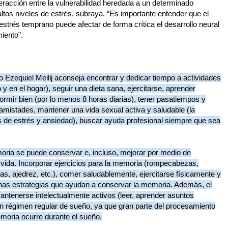
nteracción entre la vulnerabilidad heredada a un determinado
altos niveles de estrés, subraya. “Es importante entender que el
l estrés temprano puede afectar de forma crítica el desarrollo neural
iento”.
go Ezequiel Meilij aconseja encontrar y dedicar tiempo a actividades
o y en el hogar), seguir una dieta sana, ejercitarse, aprender
dormir bien (por lo menos 8 horas diarias), tener pasatiempos y
y amistades, mantener una vida sexual activa y saludable (la
es de estrés y ansiedad), buscar ayuda profesional siempre que sea
emoria se puede conservar e, incluso, mejorar por medio de
 vida. Incorporar ejercicios para la memoria (rompecabezas,
as, ajedrez, etc.), comer saludablemente, ejercitarse físicamente y
gunas estrategias que ayudan a conservar la memoria. Además, el
antenerse intelectualmente activos (leer, aprender asuntos
un régimen regular de sueño, ya que gran parte del procesamiento
oria ocurre durante el sueño.