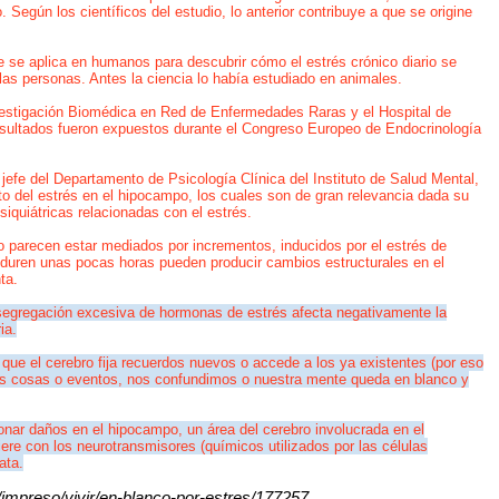
Según los científicos del estudio, lo anterior contribuye a que se origine
ue se aplica en humanos para descubrir cómo el estrés crónico diario se
las personas. Antes la ciencia lo había estudiado en animales.
nvestigación Biomédica en Red de Enfermedades Raras y el Hospital de
sultados fueron expuestos durante el Congreso Europeo de Endocrinología
 jefe del Departamento de Psicología Clínica del Instituto de Salud Mental,
to del estrés en el hipocampo, los cuales son de gran relevancia dada su
iquiátricas relacionadas con el estrés.
o parecen estar mediados por incrementos, inducidos por el estrés de
 duren unas pocas horas pueden producir cambios estructurales en el
ta.
 segregación excesiva de hormonas de estrés afecta negativamente la
ia.
 que el cerebro fija recuerdos nuevos o accede a los ya existentes (por eso
os cosas o eventos, nos confundimos o nuestra mente queda en blanco y
nar daños en el hipocampo, un área del cerebro involucrada en el
fiere con los neurotransmisores (químicos utilizados por las células
ata.
impreso/vivir/en-blanco-por-estres/177257