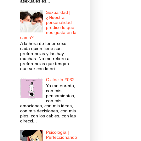
asexuales es...
Sexualidad |
¿Nuestra
personalidad
predice lo que
nos gusta en la
cama?
A la hora de tener sexo,
cada quien tiene sus
preferencias y las hay
muchas. No me refiero a
preferencias que tengan
que ver con la ori...
Oxitocita #032
Yo me enredo,
con mis
pensamientos,
con mis
emociones, con mis ideas,
con mis decisiones, con mis
pies, con los cables, con las
direcci...
Psicología |
Perfeccionando