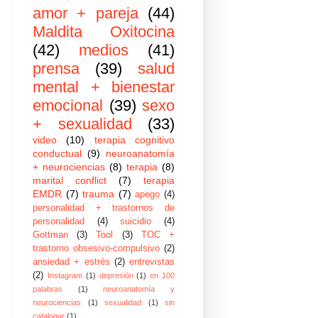
amor + pareja
(44)
Maldita Oxitocina
(42)
medios
(41)
prensa
(39)
salud
mental + bienestar
emocional
(39)
sexo
+ sexualidad
(33)
video
(10)
terapia cognitivo
conductual
(9)
neuroanatomía
+ neurociencias
(8)
terapia
(8)
marital conflict
(7)
terapia
EMDR
(7)
trauma
(7)
apego
(4)
personalidad + trastornos de
personalidad
(4)
suicidio
(4)
Gottman
(3)
Tool
(3)
TOC +
trastorno obsesivo-compulsivo
(2)
ansiedad + estrés
(2)
entrevistas
(2)
Instagram
(1)
depresión
(1)
en 100
palabras
(1)
neuroanatomía y
neurociencias
(1)
sexualidad
(1)
sin
catalogar
(1)