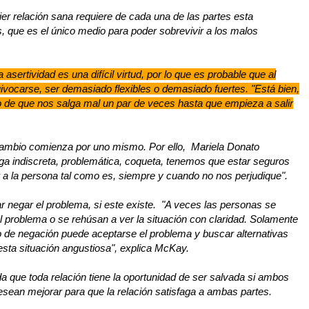
ier relación sana requiere de cada una de las partes esta
, que es el único medio para poder sobrevivir a los malos
a asertividad es una difícil virtud, por lo que es probable que al
vocarse, ser demasiado flexibles o demasiado fuertes. "Está bien,
de que nos salga mal un par de veces hasta que empieza a salir
ambio comienza por uno mismo. Por ello, Mariela Donato
a indiscreta, problemática, coqueta, tenemos que estar seguros
a la persona tal como es, siempre y cuando no nos perjudique".
r negar el problema, si este existe. "A veces las personas se
l problema o se rehúsan a ver la situación con claridad. Solamente
e negación puede aceptarse el problema y buscar alternativas
esta situación angustiosa", explica McKay.
a que toda relación tiene la oportunidad de ser salvada si ambos
esean mejorar para que la relación satisfaga a ambas partes.