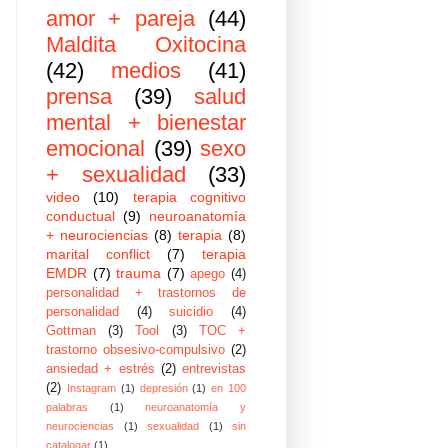
amor + pareja
(44)
Maldita Oxitocina
(42)
medios
(41)
prensa
(39)
salud
mental + bienestar
emocional
(39)
sexo
+ sexualidad
(33)
video
(10)
terapia cognitivo
conductual
(9)
neuroanatomía
+ neurociencias
(8)
terapia
(8)
marital conflict
(7)
terapia
EMDR
(7)
trauma
(7)
apego
(4)
personalidad + trastornos de
personalidad
(4)
suicidio
(4)
Gottman
(3)
Tool
(3)
TOC +
trastorno obsesivo-compulsivo
(2)
ansiedad + estrés
(2)
entrevistas
(2)
Instagram
(1)
depresión
(1)
en 100
palabras
(1)
neuroanatomía y
neurociencias
(1)
sexualidad
(1)
sin
catalogar
(1)