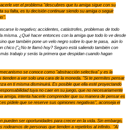
 hacerle ver el problema "descubres que tu amiga sigue con su
a su falta, es tu decisión continuar siendo su amiga o seguir
as".
scarse lo negativo; accidentes, catástrofes, problemas de todo
 vida misma. ¿Qué hacer entonces con la amiga que todo lo ve desde
 sino que también pone un velo negro sobre lo que te pasa, aún lo
un chico ("¿No te llamó hoy? Seguro está saliendo también con
es más trabajo y serás la primera que despidan cuando hagan
te mecanismo se conoce como "abstracción selectiva" y es la
as tienden a ver solo una cara de la moneda. "Si te permites pensar
nza en ti misma disminuirá. Es posible que ella esté proyectando
 responsabilidad tuya no caer en su juego, que no necesariamente
na amiga, intenta hacerle comprender que su manera de pensar es
nces pídele que se reserve sus opiniones negativas", aconseja el
n pueden ser oportunidades para crecer en la vida. Sin embargo,
rodeamos de personas que tienden a repetirlos al infinito.
"Al