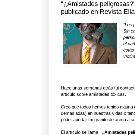
"¿Amistades peligrosas?"
publicado en Revista Ell
"Los 
Sin e
person
el pa
estás
víctim
==============================
Hace unas semanas atrás fui contacta
artículo sobre amistades tóxicas.
Creo que todos hemos tenido alguna 
demasiadas) en nuestras vidas o tend
poder aportar mi granito de arena a su
El artículo se llama
"¿Amistades pel