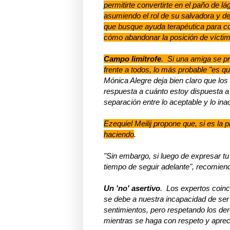
p
ermitirte convertirte en el paño de 
asumiendo el rol de su salvadora y dej
que busque ayuda terapéutica para c
cómo abandonar la posición de víctima
Campo limítrofe
. Si una amiga se pr
frente a todos, lo más probable "es qu
Mónica Alegre deja bien claro que los 
respuesta a cuánto estoy dispuesta a 
separación entre lo aceptable y lo ina
Ezequiel Meilij propone que, si es la p
haciendo
.
"Sin embargo, si luego de expresar t
tiempo de seguir adelante", recomien
Un 'no' asertivo
. Los expertos coinc
se debe a nuestra incapacidad de ser 
sentimientos, pero respetando los der
mientras se haga con respeto y apreci