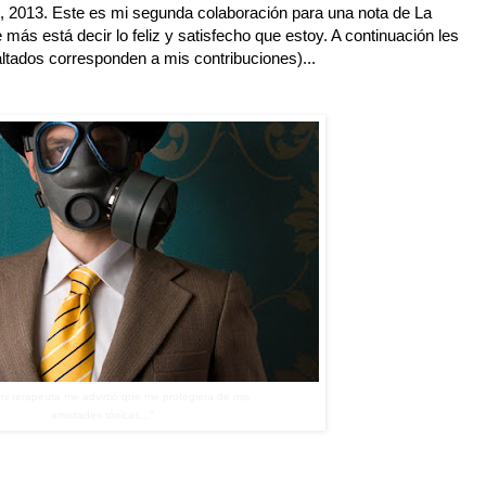
o, 2013. Este es mi segunda colaboración para una nota de La
más está decir lo feliz y satisfecho que estoy. A continuación les
altados corresponden a mis contribuciones)...
mi terapeuta me advirtió que me protegiera de mis
amistades tóxicas..."