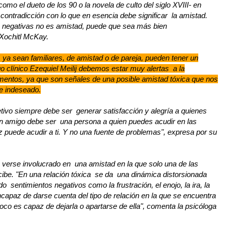
omo el dueto de los 90 o la novela de culto del siglo XVIII- en
 contradicción con lo que en esencia debe significar la amistad.
 negativas no es amistad, puede que sea más bien
 Xochitl McKay.
 ya sean familiares, de amistad o de pareja, pueden tener un
o clínico Ezequiel Meilij debemos estar muy alertas a la
mentos, ya que son señales de una posible amistad tóxica que nos
 e indeseado.
etivo siempre debe ser generar satisfacción y alegría a quienes
 un amigo debe ser una persona a quien puedes acudir en las
 puede acudir a ti. Y no una fuente de problemas", expresa por su
e verse involucrado en una amistad en la que solo una de las
ecibe. "En una relación tóxica se da una dinámica distorsionada
 sentimientos negativos como la frustración, el enojo, la ira, la
incapaz de darse cuenta del tipo de relación en la que se encuentra
oco es capaz de dejarla o apartarse de ella", comenta la psicóloga