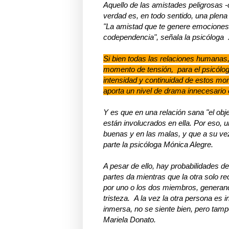
Aquello de las amistades peligrosas -c
verdad es, en todo sentido, una plena
"La amistad que te genere emociones
codependencia", señala la psicóloga
Si bien todas las relaciones humanas,
momento de tensión, para el psicólog
intensidad y continuidad de estos mo
aporta un nivel de drama innecesario
Y es que en una relación sana "el obj
están involucrados en ella. Por eso,
buenas y en las malas, y que a su vez
parte la psicóloga Mónica Alegre.
A pesar de ello, hay probabilidades d
partes da mientras que la otra solo r
por uno o los dos miembros, generando
tristeza. A la vez la otra persona es 
inmersa, no se siente bien, pero tamp
Mariela Donato.