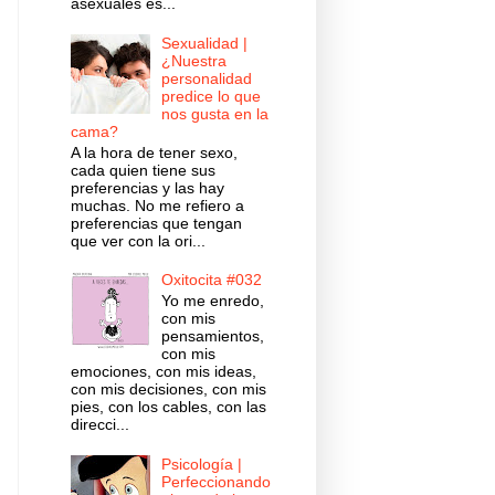
asexuales es...
Sexualidad |
¿Nuestra
personalidad
predice lo que
nos gusta en la
cama?
A la hora de tener sexo,
cada quien tiene sus
preferencias y las hay
muchas. No me refiero a
preferencias que tengan
que ver con la ori...
Oxitocita #032
Yo me enredo,
con mis
pensamientos,
con mis
emociones, con mis ideas,
con mis decisiones, con mis
pies, con los cables, con las
direcci...
Psicología |
Perfeccionando