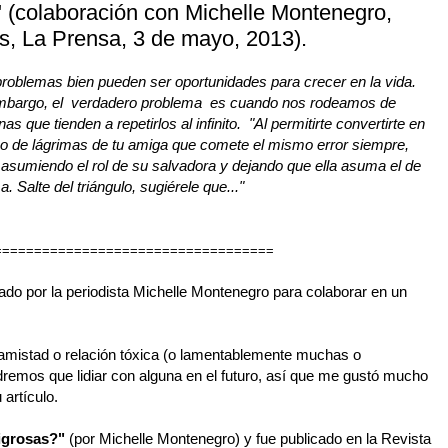
 (colaboración con Michelle Montenegro,
as, La Prensa, 3 de mayo, 2013).
problemas bien pueden ser oportunidades para crecer en la vida.
mbargo, el verdadero problema es cuando nos rodeamos de
as que tienden a repetirlos al infinito.
"Al p
ermitirte convertirte en
ño de lágrimas de tu amiga que comete el mismo error siempre,
 asumiendo el rol de su salvadora y dejando que ella asuma el de
a. Salte del triángulo, sugiérele que..."
===================================
do por la periodista Michelle Montenegro para colaborar en un
amistad o relación tóxica (o lamentablemente muchas o
remos que lidiar con alguna en el futuro, así que me gustó mucho
 artículo.
igrosas?"
(por Michelle Montenegro) y fue publicado en la Revista