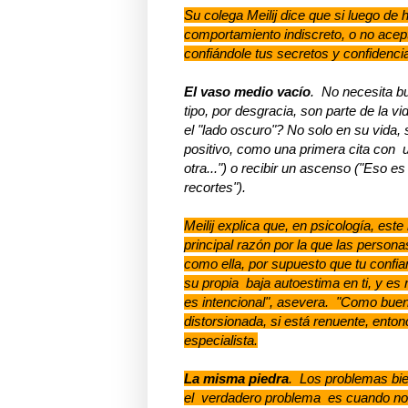
Su colega Meilij dice que si luego de
comportamiento indiscreto, o no acept
confiándole tus secretos y confidenci
El vaso medio vacío
. No necesita bu
tipo, por desgracia, son parte de la
el "lado oscuro"? No solo en su vida,
positivo, como una primera cita con 
otra...") o recibir un ascenso ("Eso 
recortes").
Meilij explica que, en psicología, es
principal razón por la que las person
como ella, por supuesto que tu confia
su propia baja autoestima en ti, y es
es intencional", asevera. "Como bue
distorsionada, si está renuente, ento
especialista.
La misma piedra
. Los problemas bie
el verdadero problema es cuando nos 