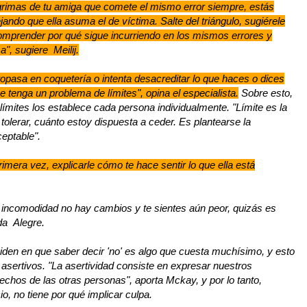
lágrimas de tu amiga que comete el mismo error siempre, estás
ando que ella asuma el de víctima. Salte del triángulo, sugiérele
omprender por qué sigue incurriendo en los mismos errores y
", sugiere Meilij.
opasa en coquetería o intenta desacreditar lo que haces o dices
e tenga un problema de límites", opina el especialista.
Sobre esto,
límites los establece cada persona individualmente. "Límite es la
tolerar, cuánto estoy dispuesta a ceder. Es plantearse la
ceptable".
rimera vez, explicarle cómo te hace sentir lo que ella está
u incomodidad no hay cambios y te sientes aún peor, quizás es
da Alegre.
iden en que saber decir 'no' es algo que cuesta muchísimo, y esto
asertivos. "La asertividad consiste en expresar nuestros
echos de las otras personas", aporta Mckay, y por lo tanto,
o, no tiene por qué implicar culpa.