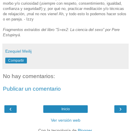
morbo y/o curiosidad (¡siempre con respeto, consentimiento, igualdad,
confianza y seguridad!) y, por qué no, practicar meditación y/o técnicas
de relajación, ¡mal no nos viene! Ah, y todo esto lo podemos hacer solos
o en pareja. - Izzy
Fragmentos extraídos del libro “S=ex2: La ciencia del sexo” por Pere
Estupinyá.
Ezequiel Meilij
Compartir
No hay comentarios:
Publicar un comentario
‹
›
Inicio
Ver versión web
Con la tecnología de
Blogger
.