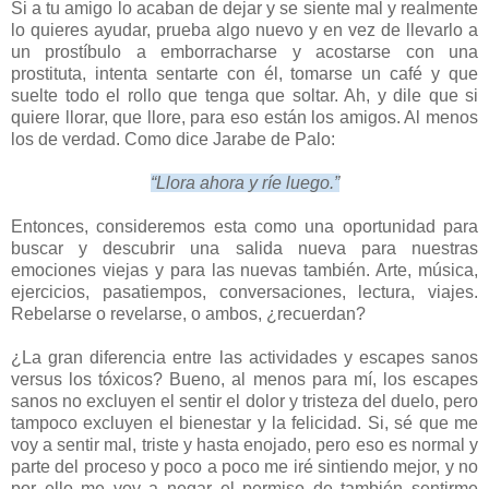
Si a tu amigo lo acaban de dejar y se siente mal y realmente
lo quieres ayudar, prueba algo nuevo y en vez de llevarlo a
un prostíbulo a emborracharse y acostarse con una
prostituta, intenta sentarte con él, tomarse un café y que
suelte todo el rollo que tenga que soltar. Ah, y dile que si
quiere llorar, que llore, para eso están los amigos. Al menos
los de verdad. Como dice Jarabe de Palo:
“Llora ahora y ríe luego.”
Entonces, consideremos esta como una oportunidad para
buscar y descubrir una salida nueva para nuestras
emociones viejas y para las nuevas también. Arte, música,
ejercicios, pasatiempos, conversaciones, lectura, viajes.
Rebelarse o revelarse, o ambos, ¿recuerdan?
¿La gran diferencia entre las actividades y escapes sanos
versus los tóxicos? Bueno, al menos para mí, los escapes
sanos no excluyen el sentir el dolor y tristeza del duelo, pero
tampoco excluyen el bienestar y la felicidad. Si, sé que me
voy a sentir mal, triste y hasta enojado, pero eso es normal y
parte del proceso y poco a poco me iré sintiendo mejor, y no
por ello me voy a negar el permiso de también sentirme