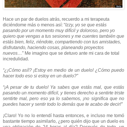
Hace un par de duelos atrás, recuerdo a mi terapeuta
diciéndome más o menos así: “
Izzy, yo se que estás
pasando por un momento muy difícil y doloroso, pero yo
quiero que vengas a tus sesiones y me cuentes también que
estás bien, feliz, riéndote, compartiendo con tus amistades,
disfrutando, haciendo cosas, planeando proyectos
nuevos…
” Me imagino que se detuvo ante mi cara de total
incredulidad.
“¿¡Cómo así!? ¡Estoy en medio de un duelo! ¿Cómo puedo
hacer todo eso si estoy en un duelo?”
“¡A pesar de tu duelo! Ya sabes que estás mal, que estás
pasando un momento difícil, y tienes derecho a sentirte triste
sentirte mal, pero eso ya lo sabemos, ¡no significa que no
puedes hacer y sentir todo lo demás que te acabo de decir!”
¡Claro! Yo no lo entendí hasta entonces, e incluso me tomó
bastante tiempo asimilarlo, ¿pero quién dijo que un duelo es
una obligación de 24 horas al día? Después de todo, un